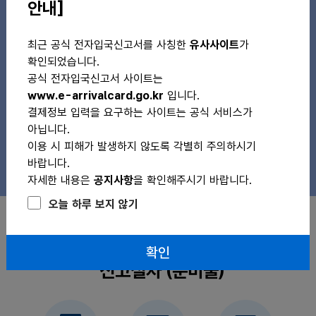
안내]
공지사항
자주묻는질문
+
최근 공식 전자입국신고서를 사칭한
유사사이트
가
전자입국신고 사용자 인증 절차 안내
26/04/29
확인되었습니다.
이메일 수신 지연 등 발생 안내
26/03/13
공식 전자입국신고서 사이트는
www.e-arrivalcard.go.kr
입니다.
전자입국신고 이용자 매뉴얼 안내
25/01/08
결제정보 입력을 요구하는 사이트는 공식 서비스가
전자입국신고 시스템 서비스 중단 안내(2025.12.20.(토) 22:00~23:
25/12/10
아닙니다.
이용 시 피해가 발생하지 않도록 각별히 주의하시기
대한민국 전자입국신고(e-Arrival card) 제도 안내
25/01/08
바랍니다.
자세한 내용은
공지사항
을 확인해주시기 바랍니다.
오늘 하루 보지 않기
SCROLL DOWN
확인
신고절차 (준비물)