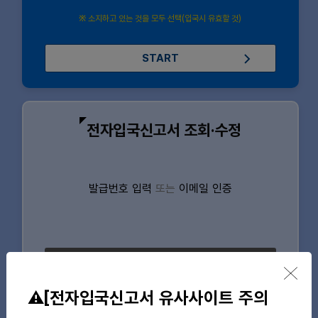
※ 소지하고 있는 것을 모두 선택(입국시 유효할 것)
START
발
전자입국신고서 조회·수정
급
번
호
입
발급번호 입력
또는
이메일 인증
력
또
는
이
메
일
조회·수정하기
인
증
⚠️[전자입국신고서 유사사이트 주의