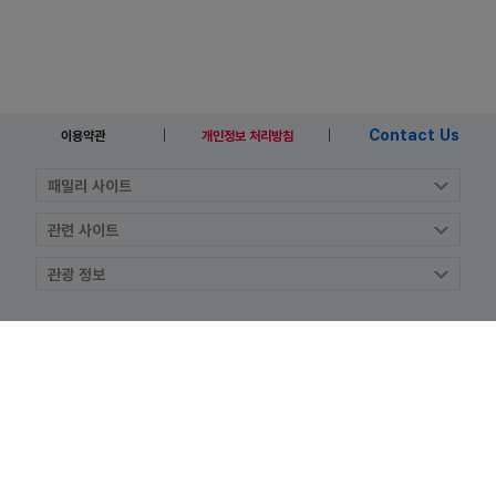
Contact Us
이용약관
개인정보 처리방침
COPYRIGHT ⓒ MINISTRY OF JUSTICE. REPUBLIC OF KOREA. ALL RIGHT
RESERVED