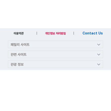
Contact Us
이용약관
개인정보 처리방침
COPYRIGHT ⓒ MINISTRY OF JUSTICE. REPUBLIC OF KOREA. ALL RIGHT
RESERVED