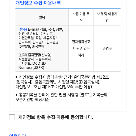
개인정보 수집·이용내역
수집·이용 목
보유 및 이용기
항목
적
간
(필수)
E-mail 정보, 국적, 성별,
성명, 생년월일, 여권번호,
여권만료일, 직업, 체류지정보,
전자입국신고
입국목적, 입국일자, 입국편명
(선박명), 출국일자
서 관련 업무
준영구
(선택)
출국편명(선박명),
처리
직전출발지, 다음목적지,
비자정보, DoD ID
Number(USFK)
* 개인정보 수집·이용에 관한 근거: 출입국관리법 제12조
(입국심사), 출입국관리법 시행령 제15조(입국심사),
개인정보보호법 제15조(개인정보의 수집·이용)
* 공공기록물 관리에 관한 법률 시행령 [별표1] 기록물의
보존기간별 책정기준
개인정보 항목 수집·이용에 동의합니다.