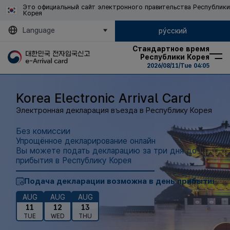
Это официальный сайт электронного правительства Республики
Корея
Language
ру́сский
Стандартное время
Республики Корея
2026/08/11/Tue 04:05
Korea Electronic Arrival Card
Электронная декларация въезда в Республику Корея
Без комиссии
Упрощённое декларирование онлайн
Вы можете подать декларацию за три дня до
прибытия в Республику Корея
Подача декларации возможна в день прибытия
AUG
AUG
AUG
11
12
13
TUE
WED
THU