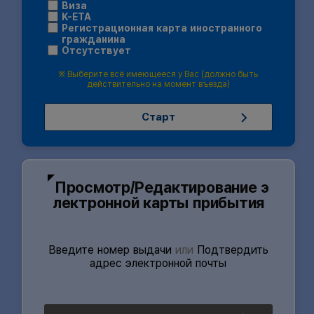
Виза
K-ETA
Регистрационная карта иностранного
гражданина
Отсутствует
※ Выберите всё имеющееся у Вас (должно быть
действительно на момент въезда)
Старт
Введите
Просмотр/Редактирование э
номер
лектронной карты прибытия
выдачи
или
Подтвердить
адрес
Введите номер выдачи
или
Подтвердить
электронной
адрес электронной почты
почты