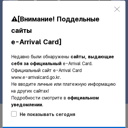
Просмотр/Редактирование
⚠️[Внимание! Поддельные
Часто задаваемые
Объявления
+
сайты
вопросы (FAQs)
e-Arrival Card]
Процедура аутентификации пользователей при п
26/04/29
Уведомление о задержках в получении электронн
26/03/13
Недавно были обнаружены
сайты, выдающие
себя за официальный
e-Arrival Card.
Руководство пользователя по подаче электронно
25/01/23
Официальный сайт e-Arrival Card
Информация о системе электронной карты прибыти
25/01/23
www.e-arrivalcard.go.kr.
Не вводите личные или платежную информацию
Notice of Service Interruption for the E-Arrival Car
25/12/10
на других сайтах!
Подробности смотрите в
официальном
уведомлении
.
SCROLL DOWN
Не показывать сегодня