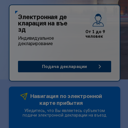
Электронная де
кларация на въе
зд
От 1 до 9
человек
Индивидуально
Индивидуальное
декларирование
Подача декларации
Навигация по электронной
карте прибытия
Убедитесь, что Вы являетесь субъектом
подачи электронной декларации на въезд